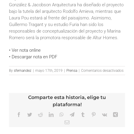
González & Jacobson Arquitectura ha diseñado el proyecto
bajo la tutela del arquitecto Rodolfo Amieva, mientras que
Laura Pou estará al frente del paisajismo. Asimismo,
Guillermo Tragant y su estudio Furia han sido los
responsables de conceptualización del proyecto y Marina
Romero será la promotora responsable de Altur Homes.
• Ver nota online
• Descargar nota en PDF
en
By
sfernandez
|
mayo 17th, 2019
|
Prensa
|
Comentarios desactivados
Vida
Econó
–
Altur
Comparte esta historia, elige tu
Home
lanza
plataforma!
en
Benaha
Facebook
Twitter
Reddit
LinkedIn
WhatsApp
Telegram
Tumblr
Pinterest
Vk
Xing
el
Email
primer
proyec