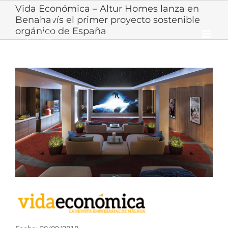
Skip
Vida Económica – Altur Homes lanza en
to
Benahavís el primer proyecto sostenible
content
orgánico de España
View
Larger
Image