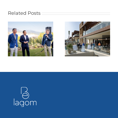
sosten
orgáni
de
Related Posts
Españ