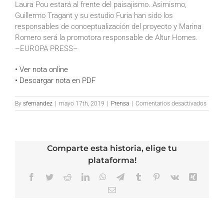
Laura Pou estará al frente del paisajismo. Asimismo,
Guillermo Tragant y su estudio Furia han sido los
responsables de conceptualización del proyecto y Marina
Romero será la promotora responsable de Altur Homes.
–EUROPA PRESS–
• Ver nota online
• Descargar nota en PDF
en
By
sfernandez
|
mayo 17th, 2019
|
Prensa
|
Comentarios desactivados
La
Vangua
–
Una
Comparte esta historia, elige tu
promo
comen
plataforma!
en
novie
Facebook
Twitter
Reddit
LinkedIn
WhatsApp
Telegram
Tumblr
Pinterest
Vk
Xing
en
Email
Benaha
las
obras
del