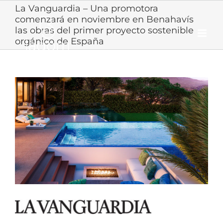
Skip
La Vanguardia – Una promotora
to
comenzará en noviembre en Benahavís
content
las obras del primer proyecto sostenible
orgánico de España
View
Larger
Image