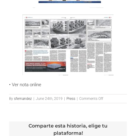
• Ver nota online
on
By
sfernandez
|
June 24th, 2019
|
Press
|
Comments Off
Diario
Sur.es
–
El
Comparte esta historia, elige tu
90
por
plataforma!