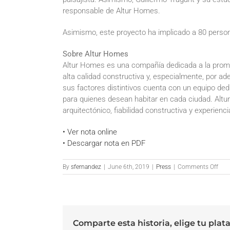
responsable de Altur Homes.
Asimismo, este proyecto ha implicado a 80 pers
Sobre Altur Homes
Altur Homes es una compañía dedicada a la promo
alta calidad constructiva y, especialmente, por a
sus factores distintivos cuenta con un equipo de
para quienes desean habitar en cada ciudad. Altu
arquitectónico, fiabilidad constructiva y experienc
• Ver nota online
• Descargar nota en PDF
on
By
sfernandez
|
June 6th, 2019
|
Press
|
Comments Off
Anda
Eco
–
Altu
Hom
Comparte esta historia, elige tu plat
y