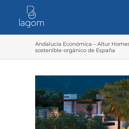
Skip
to
content
Andalucia Económica – Altur Homes
sostenible-orgánico de España
View
Larger
Image