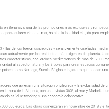
do en Benahavís una de las promociones más exclusivas y rompedora
 espectaculares vistas al mar, ha sido la localidad elegida para empl
 villas de lujo fueron concebidas y sensiblemente diseñadas median
das actualmente por los residentes más exigentes del planeta: la sost
tras características, con jardines mediterráneos de más de 5.000 met
prioridad al aspecto natural y los árboles para crear espacios comunes
de países como Noruega, Suecia, Bélgica e Inglaterra que buscan un
ores que aprecian una situación privilegiada y la exclusividad de un 
 en la zona de la Alquería, con unas vistas 360º, al mar y Marbella
ntando así el networking y una economía colaborativa.
 15.000.000 euros. Las obras comenzarán en noviembre de 2018 y el