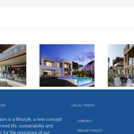
ntamiento
havís
entan
om,
er
ecto
enible-
nico
aña
GOM
LEGAL TERMS
om is a lifestyle, a new concept
CONTACT
nced life, sustainability and
PRIVACY POLICY
t for the resources of our