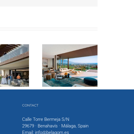
CONTACT
Calle Torre Bermeja S/N
29679 · Benahavís · Málaga, Spain
Email:
info@belagom.es