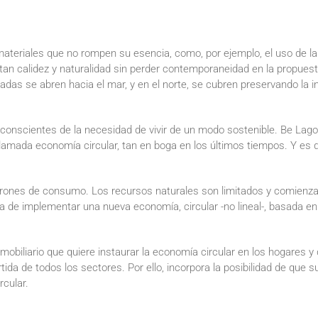
teriales que no rompen su esencia, como, por ejemplo, el uso de la
an calidez y naturalidad sin perder contemporaneidad en la propuesta. 
das se abren hacia el mar, y en el norte, se cubren preservando la i
onscientes de la necesidad de vivir de un modo sostenible. Be Lagom
llamada economía circular, tan en boga en los últimos tiempos. Y es 
rones de consumo. Los recursos naturales son limitados y comienz
ta de implementar una nueva economía, circular -no lineal-, basada en el
obiliario que quiere instaurar la economía circular en los hogares 
a de todos los sectores. Por ello, incorpora la posibilidad de que su
rcular.