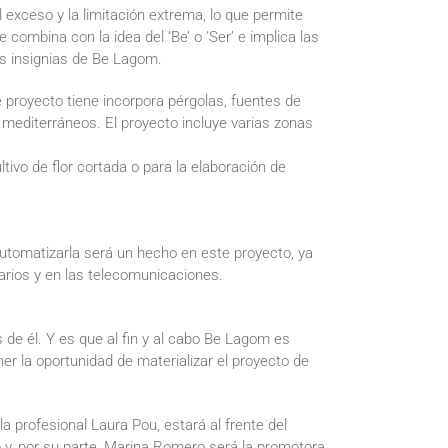
l exceso y la limitación extrema, lo que permite
combina con la idea del ‘Be’ o ‘Ser’ e implica las
es insignias de Be Lagom.
 proyecto tiene incorpora pérgolas, fuentes de
 mediterráneos. El proyecto incluye varias zonas
ivo de flor cortada o para la elaboración de
automatizarla será un hecho en este proyecto, ya
tarios y en las telecomunicaciones.
 de él. Y es que al fin y al cabo Be Lagom es
ner la oportunidad de materializar el proyecto de
a profesional Laura Pou, estará al frente del
o y, por su parte, Marina Romero será la promotora