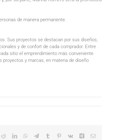
 personas de manera permanente.
os. Sus proyectos se destacan por sus diseños,
acionales y de confort de cada comprador. Entre
 cada sitio el emprendimiento más conveniente
us proyectos y marcas, en materia de diseño
ok
itter
Reddit
LinkedIn
WhatsApp
Telegram
Tumblr
Pinterest
Vk
Xing
Email