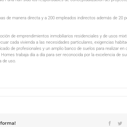
onas de manera directa y a 200 empleados indirectos además de 20
ción de emprendimientos inmobiliarios residenciales y de usos mixt
decuar cada vivienda a las necesidades particulares, exigencias habit
dicado de profesionales y un amplio banco de suelos para realizar en
r Homes trabaja día a día para ser reconocida por la excelencia de s
ia de uso.
lucia
nómica
r
es
aforma!
Facebo
Tw