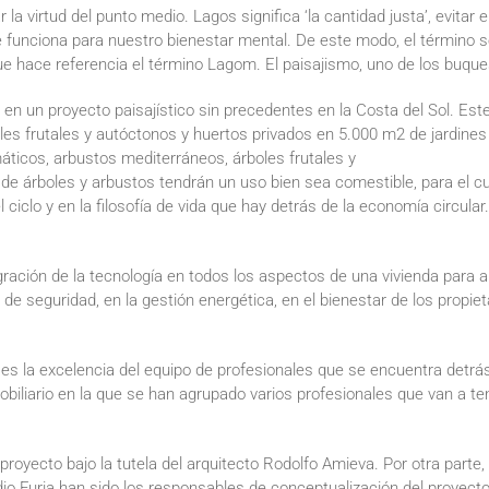
 virtud del punto medio. Lagos significa ‘la cantidad justa’, evitar e
funciona para nuestro bienestar mental. De este modo, el término se 
 que hace referencia el término Lagom. El paisajismo, uno de los buqu
en un proyecto paisajístico sin precedentes en la Costa del Sol. Este
oles frutales y autóctonos y huertos privados en 5.000 m2 de jardines
ticos, arbustos mediterráneos, árboles frutales y
e árboles y arbustos tendrán un uso bien sea comestible, para el cult
ciclo y en la filosofía de vida que hay detrás de la economía circular.
gración de la tecnología en todos los aspectos de una vivienda para 
de seguridad, en la gestión energética, en el bienestar de los propie
 es la excelencia del equipo de profesionales que se encuentra detrás
mobiliario en la que se han agrupado varios profesionales que van a te
oyecto bajo la tutela del arquitecto Rodolfo Amieva. Por otra parte, l
dio Furia han sido los responsables de conceptualización del proyect