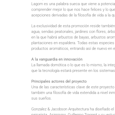
Lagom es una palabra sueca que viene a potenciar la
comprender mejor lo que nos hace felices y lo que 
acepciones derivadas de la filosofía de vida a la
La exclusividad de esta promoción reside también 
agua, sendas peatonales, jardines con flores, árb
en la que habrá arbustos de bayas, arbustos aromá
plantaciones en espaldera. Todas estas especies d
productos aromáticos, entrando así de nuevo en el 
A la vanguardia en innovación
La llamada domótica o lo que es lo mismo, la inte
que la tecnología estará presente en los sistemas 
Principales actores del proyecto
Una de las características clave de este proyecto
también una filosofía de vida extendida a nivel in
sus sueños.
Gonzalez & Jacobson Arquitectura ha diseñado el pr
paisajista. Asimismo, Guillermo Tragant y su estu