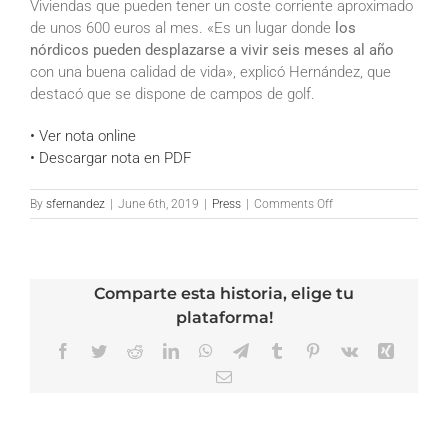
Viviendas que pueden tener un coste corriente aproximado
de unos 600 euros al mes. «Es un lugar donde
los
nórdicos pueden desplazarse a vivir seis meses al año
con una buena calidad de vida», explicó Hernández, que
destacó que se dispone de campos de golf.
• Ver nota online
• Descargar nota en PDF
on
By
sfernandez
|
June 6th, 2019
|
Press
|
Comments Off
ABC
Andalucía
–
Villas
Comparte esta historia, elige tu
con
huertos
plataforma!
orgánicos
para
Facebook
Twitter
Reddit
LinkedIn
WhatsApp
Telegram
Tumblr
Pinterest
Vk
Xing
atraer
Email
el
cliente
nórdico
a