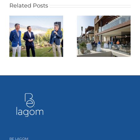
la
Related Posts
Costa
del
Sol
BE LAGOM