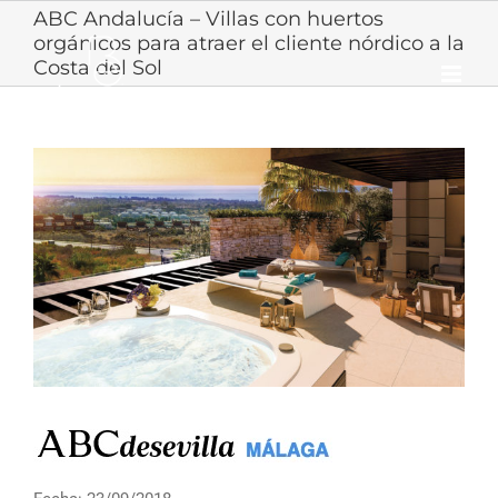
Skip
ABC Andalucía – Villas con huertos
to
orgánicos para atraer el cliente nórdico a la
content
Costa del Sol
View
Larger
Image